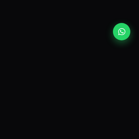
ECOSSISTEMA · 5 PLATAFORMAS
Nossos Apps
Cinco plataformas SaaS sob a mesma
holding. Clique para ver cada uma em
detalhe — recursos, telas reais e acesso